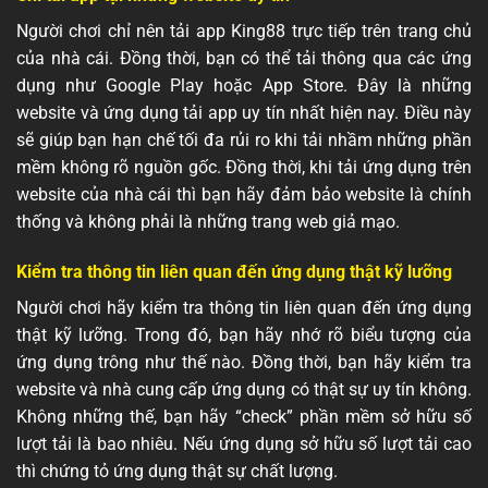
Người chơi chỉ nên tải app King88 trực tiếp trên trang chủ
của nhà cái. Đồng thời, bạn có thể tải thông qua các ứng
dụng như Google Play hoặc App Store. Đây là những
website và ứng dụng tải app uy tín nhất hiện nay. Điều này
sẽ giúp bạn hạn chế tối đa rủi ro khi tải nhầm những phần
mềm không rõ nguồn gốc. Đồng thời, khi tải ứng dụng trên
website của nhà cái thì bạn hãy đảm bảo website là chính
thống và không phải là những trang web giả mạo.
Kiểm tra thông tin liên quan đến ứng dụng thật kỹ lưỡng
Người chơi hãy kiểm tra thông tin liên quan đến ứng dụng
thật kỹ lưỡng. Trong đó, bạn hãy nhớ rõ biểu tượng của
ứng dụng trông như thế nào. Đồng thời, bạn hãy kiểm tra
website và nhà cung cấp ứng dụng có thật sự uy tín không.
Không những thế, bạn hãy “check” phần mềm sở hữu số
lượt tải là bao nhiêu. Nếu ứng dụng sở hữu số lượt tải cao
thì chứng tỏ ứng dụng thật sự chất lượng.