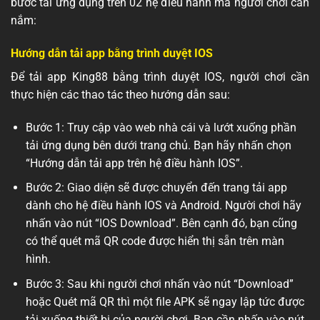
bước tải ứng dụng trên 02 hệ điều hành mà người chơi cần
nắm:
Hướng dẫn tải app bằng trình duyệt IOS
Để tải app King88 bằng trình duyệt IOS, người chơi cần
thực hiện các thao tác theo hướng dẫn sau:
Bước 1: Truy cập vào web nhà cái và lướt xuống phần
tải ứng dụng bên dưới trang chủ. Bạn hãy nhấn chọn
“Hướng dẫn tải app trên hệ điều hành IOS”.
Bước 2: Giao diện sẽ được chuyển đến trang tải app
dành cho hệ điều hành IOS và Android. Người chơi hãy
nhấn vào nút “IOS Download”. Bên cạnh đó, bạn cũng
có thể quét mã QR code được hiển thị sẵn trên màn
hình.
Bước 3: Sau khi người chơi nhấn vào nút “Download”
hoặc Quét mã QR thì một file APK sẽ ngay lập tức được
tải xuống thiết bị của người chơi. Bạn cần nhấn vào nút