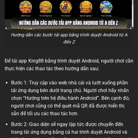
Hướng dẫn các bước tải app bằng trình duyệt Android từ A
đến Z
Để tải app King88 bằng trình duyệt Android, người chơi cần
thực hiện các thao tác theo hướng dẫn sau:
Bước 1: Truy cập vào web nhà cái và lướt xuống phần
tải ứng dụng bên dưới trang chủ. Người chơi hãy nhấn
chọn “Hướng trên hệ điều hành Android”. Bên cạnh đó,
người chơi cũng có thể quét mã QR đã được hiển thị
sẵn để tối ưu các thao tác hơn.
Bước 2: Giao diện sẽ ngay lập tức được chuyển đến
trang tải ứng dụng bằng cả hai trình duyệt Android và