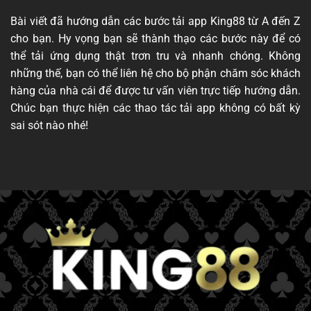
Bài viết đã hướng dẫn các bước
tải app King88
từ A đến Z
cho bạn. Hy vọng bạn sẽ thành thạo các bước này để có
thể tải ứng dụng thật trơn tru và nhanh chóng. Không
những thế, bạn có thể liên hệ cho bộ phận chăm sóc khách
hàng của nhà cái để được tư vấn viên trực tiếp hướng dẫn.
Chúc bạn thực hiện các thao tác tải app không có bất kỳ
sai sót nào nhé!