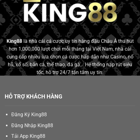
Cá
Cho
King88
King88
là nhà cái cá cược uy tín hàng đầu Châu Á thu hút
hơn 1,000,000 lượt chơi mỗi tháng tại Việt Nam, nhà cái
cung cấp nhiều lựa chọn cá cược hấp dẫn như Casino, nổ
hũ, xổ số, bắn cá, thể thao, đá gà... Hệ thống nạp rút siêu
tốc, hỗ trợ 24/7 tận tâm uy tín.
HỖ TRỢ KHÁCH HÀNG
Đăng Ký King88
Đăng Nhập King88
Tải App King88