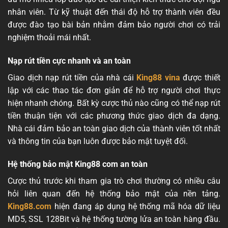
nhân viên. Từ kỹ thuật đến thái độ hỗ trợ thành viên đều
được đào tạo bài bản nhằm đảm bảo người chơi có trải
nghiệm thoải mái nhất.
Nạp rút tiền cực nhanh và an toàn
Giao dịch nạp rút tiền của nhà cái
King88 vina
được thiết
lập với các thao tác đơn giản để hỗ trợ người chơi thực
hiện nhanh chóng. Bất kỳ cược thủ nào cũng có thể nạp rút
tiền thuận tiện với các phương thức giao dịch đa dạng.
Nhà cái đảm bảo an toàn giao dịch của thành viên tốt nhất
và thông tin của bạn luôn được bảo mật tuyệt đối.
Hệ thống bảo mật King88 com an toàn
Cược thủ trước khi tham gia trò chơi thường có nhiều câu
hỏi liên quan đến hệ thống bảo mật của nền tảng.
King88.com
hiện đang áp dụng hệ thống mã hóa dữ liệu
MD5, SSL 128Bit và hệ thống tường lửa an toàn hàng đầu.