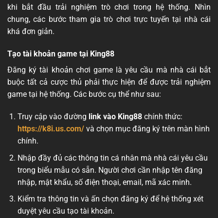
khi bắt đầu trải nghiệm trò chơi trong hệ thống. Nhìn
chung, các bước tham gia trò chơi trực tuyến tại nhà cái
khá đơn giản.
Tạo tài khoản game tại King88
Đăng ký tài khoản chơi game là yêu cầu mà nhà cái bắt
buộc tất cả cược thủ phải thực hiện để được trải nghiệm
game tại hệ thống. Các bước cụ thể như sau:
Truy cập vào đường
link vào King88
chính thức:
https://k8i.us.com/
và chọn mục đăng ký trên màn hình
chính.
Nhập đầy đủ các thông tin cá nhân mà nhà cái yêu cầu
trong biểu mẫu có sẵn. Người chơi cần nhập tên đăng
nhập, mật khẩu, số điện thoại, email, mã xác minh.
Kiểm tra thông tin và ấn chọn đăng ký để hệ thống xét
duyệt yêu cầu tạo tài khoản.