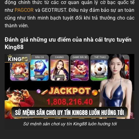
động chính thức từ các cơ quan quản lý cờ bạc quốc tế
như
PAGCOR
và GEOTRUST. Điều này đảm bảo sự an toàn
cũng như tính minh bạch tuyệt đối khi trả thưởng cho các
thành viên.
Đánh giá những ưu điểm của nhà cái trực tuyến
King88
Sứ mệnh sân chơi uy tín King88 luôn hướng tới