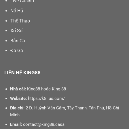
Live Casino
Nổ Hũ
Thể Thao
Xổ Số
Bắn Cá
Đá Gà
LIÊN HỆ KING88
Nhà cái:
King88 hoặc King 88
Website:
https://k8i.us.com/
Địa chỉ:
2 Đ. Huỳnh Văn Gấm, Tây Thạnh, Tân Phú, Hồ Chí
Minh.
Email:
contact@king88.casa