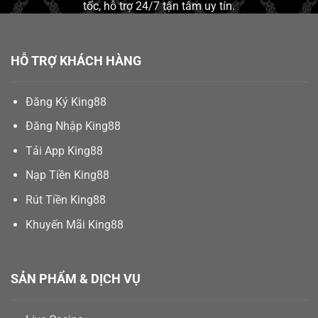
tốc, hỗ trợ 24/7 tận tâm uy tín.
HỖ TRỢ KHÁCH HÀNG
Đăng Ký King88
Đăng Nhập King88
Tải App King88
Nạp Tiền King88
Rút Tiền King88
Khuyến Mãi King88
SẢN PHẨM & DỊCH VỤ