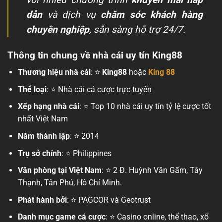
dẫn
và dịch vụ
chăm sóc khách hàng
chuyên nghiệp
, sẵn sàng hỗ trợ 24/7.
Thông tin chung về nhà cái uy tín King88
Thương hiệu nhà cái
: ⭐️
King88
hoặc
King 88
Thể loại
: ⭐️ Nhà cái cá cược trực tuyến
Xếp hạng nhà cái
: ⭐️ Top 10 nhà cái uy tín tỷ lệ cược tốt
nhất Việt Nam
Năm thành lập
: ⭐️ 2014
Trụ sở chính
: ⭐️ Philippines
Văn phòng tại Việt Nam
: ⭐️ 2 Đ. Huỳnh Văn Gấm, Tây
Thạnh, Tân Phú, Hồ Chí Minh.
Phát hành bởi
: ⭐️ PAGCOR và Geotrust
Danh mục game cá cược
: ⭐️ Casino online, thể thao, xổ